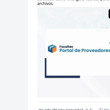
archivos.
¿Ha sido útil esta respuesta?
Sí
No