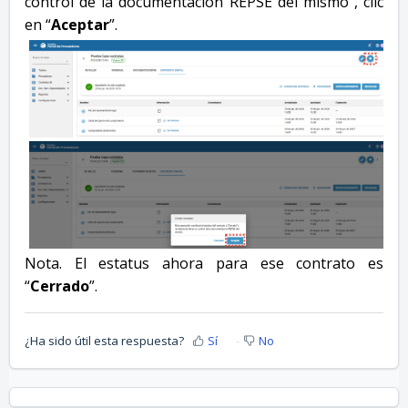
control de la documentación REPSE del mismo”, clic
en “
Aceptar
”.
Nota. El estatus ahora para ese contrato es
“
Cerrado
”.
¿Ha sido útil esta respuesta?
Sí
No